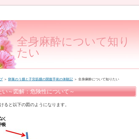
全身麻酔について知り
たい
プ
＞
卵巣のう腫と子宮筋腫の開腹手術の体験記
＞ 全身麻酔について知りたい
たい～図解：危険性について～
けると以下の図のようになります。