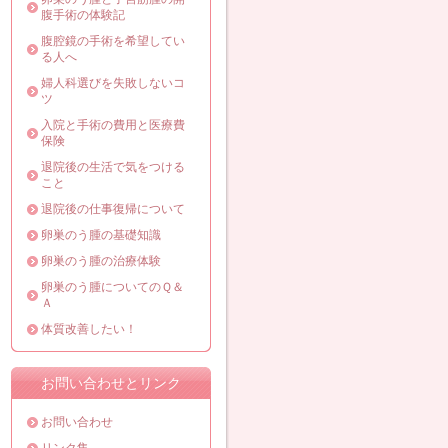
腹手術の体験記
腹腔鏡の手術を希望してい
る人へ
婦人科選びを失敗しないコ
ツ
入院と手術の費用と医療費
保険
退院後の生活で気をつける
こと
退院後の仕事復帰について
卵巣のう腫の基礎知識
卵巣のう腫の治療体験
卵巣のう腫についてのＱ＆
Ａ
体質改善したい！
お問い合わせとリンク
お問い合わせ