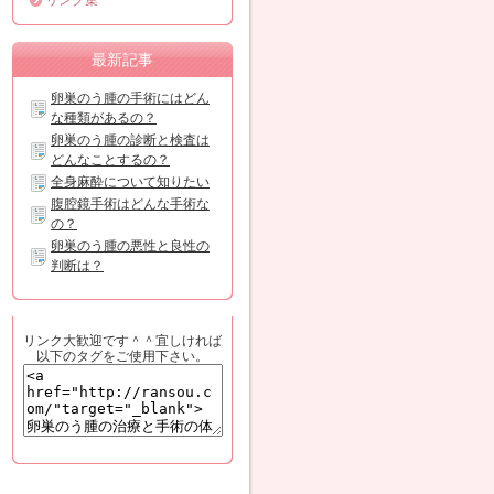
リンク集
最新記事
卵巣のう腫の手術にはどん
な種類があるの？
卵巣のう腫の診断と検査は
どんなことするの？
全身麻酔について知りたい
腹腔鏡手術はどんな手術な
の？
卵巣のう腫の悪性と良性の
判断は？
リンク大歓迎です＾＾宜しければ
以下のタグをご使用下さい。