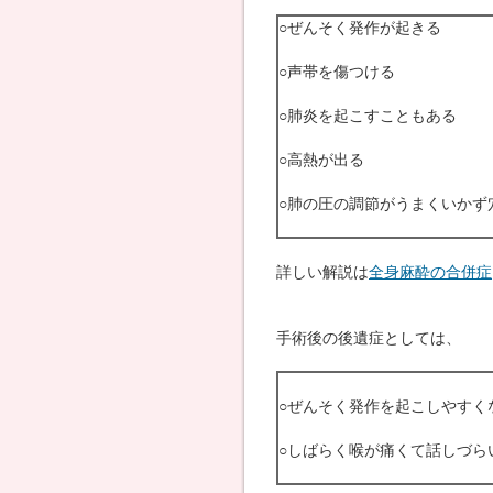
○ぜんそく発作が起きる
○声帯を傷つける
○肺炎を起こすこともある
○高熱が出る
○肺の圧の調節がうまくいかず
詳しい解説は
全身麻酔の合併症
手術後の後遺症としては、
○ぜんそく発作を起こしやすく
○しばらく喉が痛くて話しづら