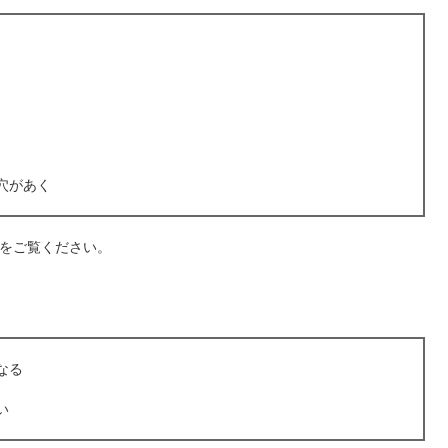
穴があく
をご覧ください。
なる
い