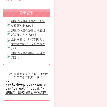
リンク集
最新記事
卵巣のう腫の手術にはどん
な種類があるの？
卵巣のう腫の診断と検査は
どんなことするの？
全身麻酔について知りたい
腹腔鏡手術はどんな手術な
の？
卵巣のう腫の悪性と良性の
判断は？
リンク大歓迎です＾＾宜しければ
以下のタグをご使用下さい。