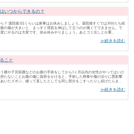
はいつからできるの？
ら？ 退院後3日くらいは家事はお休みしましょう。退院後すぐでは30分たち続
お腹の傷が大きいと、まっすぐ背筋を伸ばして立つのが痛くてできません。で
度にやるのは大変です。休み休みやりましょう。あとゴミ出しとか重...
≫続きを読む
ること
う腫や子宮筋腫などのお腹の手術をしてから1ヶ月以内の女性がやってはいけ
を持たないことお腹の傷に負荷をかけると、手術した卵巣や傷の治りに悪影響
あいたズボン。縫って直したとしても同じ部分をこすったりし続けたらま...
≫続きを読む