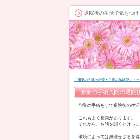
退院後の生活で気をつけ
「卵巣のう腫の治療と手術の体験記」トッ
卵巣の手術入院の退院
卵巣の手術をして退院後の生活
これもよく相談があります。
それから、お話を聞くとけっこ
環境によっては無理せざるを得