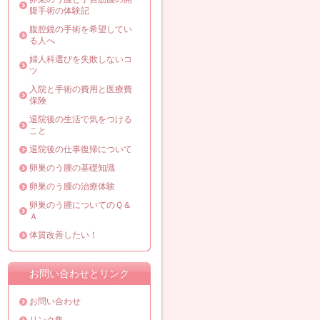
腹手術の体験記
腹腔鏡の手術を希望してい
る人へ
婦人科選びを失敗しないコ
ツ
入院と手術の費用と医療費
保険
退院後の生活で気をつける
こと
退院後の仕事復帰について
卵巣のう腫の基礎知識
卵巣のう腫の治療体験
卵巣のう腫についてのＱ＆
Ａ
体質改善したい！
お問い合わせとリンク
お問い合わせ